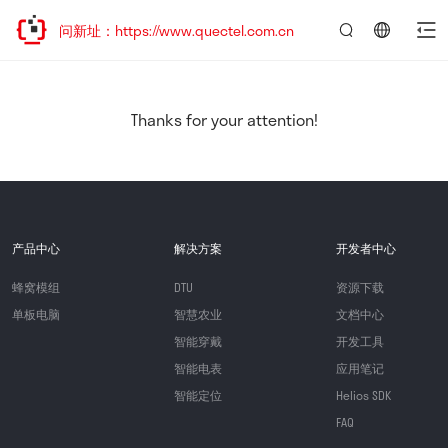
访问新址：https://www.quectel.com.cn
言：
简
体
中
Thanks for your attention!
文
产品中心
解决方案
开发者中心
蜂窝模组
DTU
资源下载
单板电脑
智慧农业
文档中心
智能穿戴
开发工具
智能电表
应用笔记
智能定位
Helios SDK
FAQ