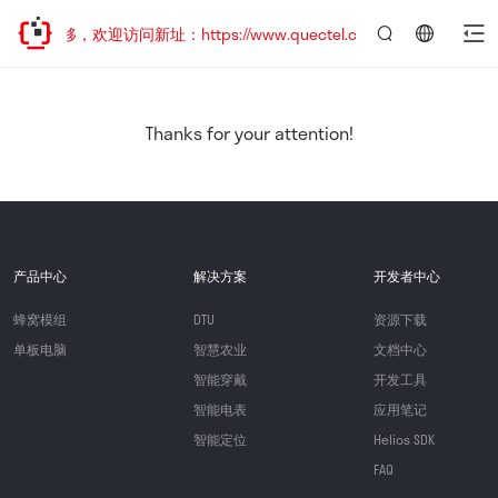
址已迁移，欢迎访问新址：https://www.quectel.com.cn
言：
简
体
中
Thanks for your attention!
文
产品中心
解决方案
开发者中心
蜂窝模组
DTU
资源下载
单板电脑
智慧农业
文档中心
智能穿戴
开发工具
智能电表
应用笔记
智能定位
Helios SDK
FAQ