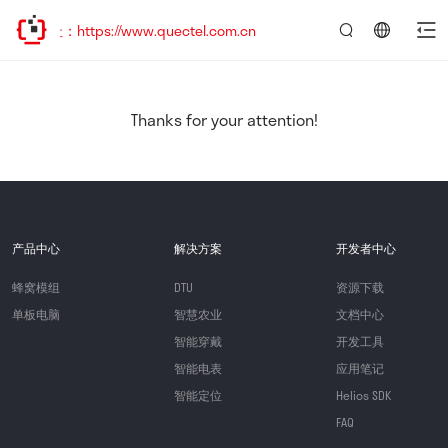
：https://www.quectel.com.cn
言：
简
体
中
Thanks for your attention!
文
产品中心
解决方案
开发者中心
蜂窝模组
DTU
资源下载
单板电脑
智慧农业
文档中心
智能穿戴
开发工具
智能电表
应用笔记
智能定位
Helios SDK
FAQ