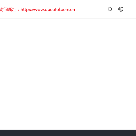
https://www.quectel.com.cn
言：
简
体
中
文