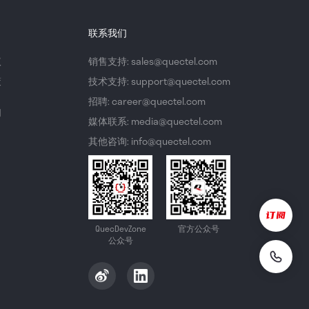
联系我们
议
销售支持: sales@quectel.com
策
技术支持: support@quectel.com
招聘: career@quectel.com
们
媒体联系: media@quectel.com
其他咨询: info@quectel.com
QuecDevZone
官方公众号
公众号