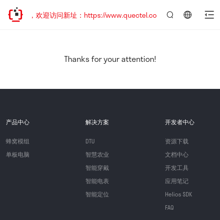
已迁移，欢迎访问新址：https://www.quectel.com.cn
言：
简
体
中
Thanks for your attention!
文
产品中心
解决方案
开发者中心
蜂窝模组
DTU
资源下载
单板电脑
智慧农业
文档中心
智能穿戴
开发工具
智能电表
应用笔记
智能定位
Helios SDK
FAQ