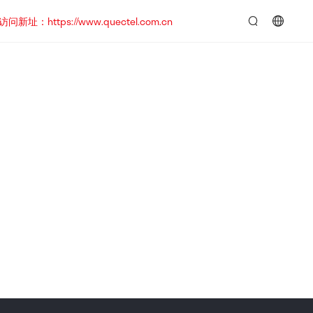
https://www.quectel.com.cn
言：
简
体
中
文