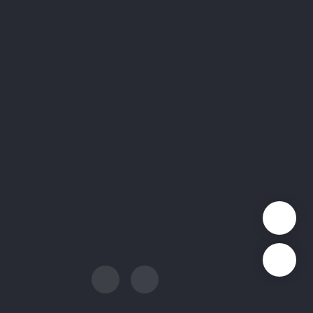
联系我们
议
销售支持: sales@quectel.com
策
技术支持: support@quectel.com
招聘: career@quectel.com
们
媒体联系: media@quectel.com
其他咨询: info@quectel.com
QuecDevZone
官方公众号
公众号