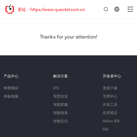
新址：https://www.quectel.com.cn
言：
简
体
中
Thanks for your attention!
文
产品中心
解决方案
开发者中心
蜂窝模组
DTU
资源下载
单板电脑
智慧农业
文档中心
智能穿戴
开发工具
智能电表
应用笔记
智能定位
Helios SDK
FAQ