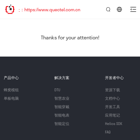
：https://www.quectel.com.cn
言：
简
体
中
Thanks for your attention!
文
产品中心
解决方案
开发者中心
蜂窝模组
DTU
资源下载
单板电脑
智慧农业
文档中心
智能穿戴
开发工具
智能电表
应用笔记
智能定位
Helios SDK
FAQ