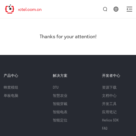
.quectel.com.cn
言：
简
体
中
Thanks for your attention!
文
产品中心
解决方案
开发者中心
蜂窝模组
DTU
资源下载
单板电脑
智慧农业
文档中心
智能穿戴
开发工具
智能电表
应用笔记
智能定位
Helios SDK
FAQ