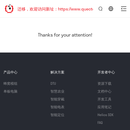
站地址已迁移，欢迎访问新址：https://www.quectel.com.cn
言：
简
体
中
Thanks for your attention!
文
产品中心
解决方案
开发者中心
蜂窝模组
DTU
资源下载
单板电脑
智慧农业
文档中心
智能穿戴
开发工具
智能电表
应用笔记
智能定位
Helios SDK
FAQ