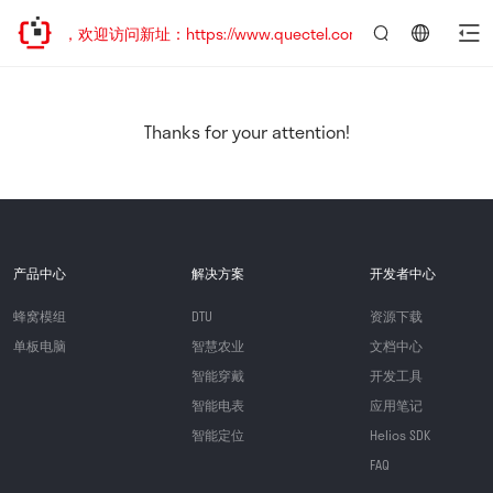
已迁移，欢迎访问新址：https://www.quectel.com.cn
言：
简
体
中
Thanks for your attention!
文
产品中心
解决方案
开发者中心
蜂窝模组
DTU
资源下载
单板电脑
智慧农业
文档中心
智能穿戴
开发工具
智能电表
应用笔记
智能定位
Helios SDK
FAQ