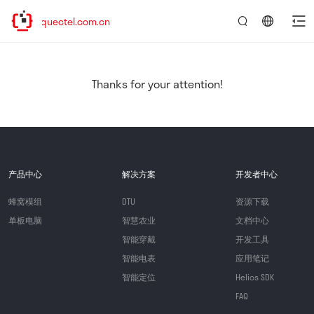
ww.quectel.com.cn
言：
简
体
中
Thanks for your attention!
文
产品中心
解决方案
开发者中心
蜂窝模组
DTU
资源下载
单板电脑
智慧农业
文档中心
智能穿戴
开发工具
智能电表
应用笔记
智能定位
Helios SDK
FAQ