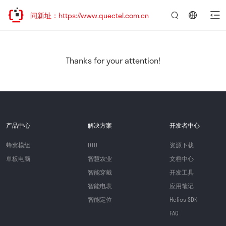
访问新址：https://www.quectel.com.cn
言：
简
体
中
Thanks for your attention!
文
产品中心
解决方案
开发者中心
蜂窝模组
DTU
资源下载
单板电脑
智慧农业
文档中心
智能穿戴
开发工具
智能电表
应用笔记
智能定位
Helios SDK
FAQ