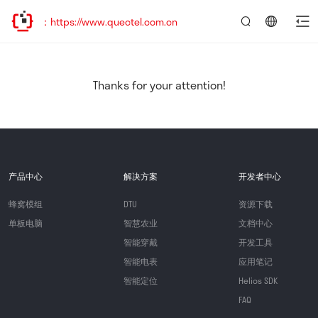
https://www.quectel.com.cn
言：
简
体
中
Thanks for your attention!
文
产品中心
解决方案
开发者中心
蜂窝模组
DTU
资源下载
单板电脑
智慧农业
文档中心
智能穿戴
开发工具
智能电表
应用笔记
智能定位
Helios SDK
FAQ