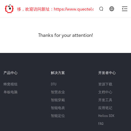
址已迁移，欢迎访问新址：https://www.quectel.com.cn
言：
简
体
中
Thanks for your attention!
文
产品中心
解决方案
开发者中心
蜂窝模组
DTU
资源下载
单板电脑
智慧农业
文档中心
智能穿戴
开发工具
智能电表
应用笔记
智能定位
Helios SDK
FAQ