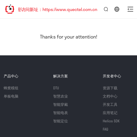
，欢迎访问新址：https://www.quectel.com.cn
言：
简
体
中
Thanks for your attention!
文
产品中心
解决方案
开发者中心
蜂窝模组
DTU
资源下载
单板电脑
智慧农业
文档中心
智能穿戴
开发工具
智能电表
应用笔记
智能定位
Helios SDK
FAQ