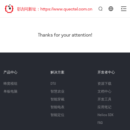
，欢迎访问新址：https://www.quectel.com.cn
言：
简
体
中
Thanks for your attention!
文
产品中心
解决方案
开发者中心
蜂窝模组
DTU
资源下载
单板电脑
智慧农业
文档中心
智能穿戴
开发工具
智能电表
应用笔记
智能定位
Helios SDK
FAQ