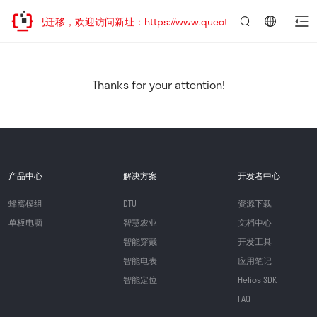
站地址已迁移，欢迎访问新址：https://www.quectel.com.cn
言：
简
体
中
Thanks for your attention!
文
产品中心
解决方案
开发者中心
蜂窝模组
DTU
资源下载
单板电脑
智慧农业
文档中心
智能穿戴
开发工具
智能电表
应用笔记
智能定位
Helios SDK
FAQ