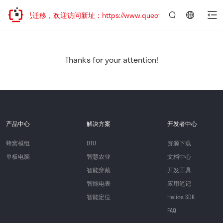
网站地址已迁移，欢迎访问新址：https://www.quectel.com.cn
言：
简
体
中
Thanks for your attention!
文
产品中心
解决方案
开发者中心
蜂窝模组
DTU
资源下载
单板电脑
智慧农业
文档中心
智能穿戴
开发工具
智能电表
应用笔记
智能定位
Helios SDK
FAQ