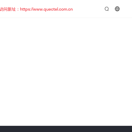
https://www.quectel.com.cn
言：
简
体
中
文