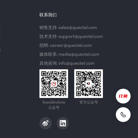
联系我们
议
销售支持: sales@quectel.com
策
技术支持: support@quectel.com
招聘: career@quectel.com
们
媒体联系: media@quectel.com
其他咨询: info@quectel.com
QuecDevZone
官方公众号
公众号