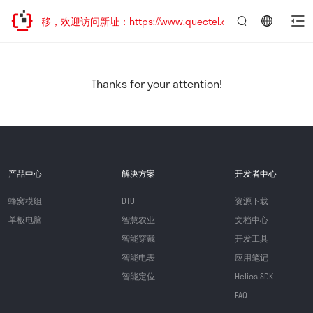
址已迁移，欢迎访问新址：https://www.quectel.com.cn
言：
简
体
中
Thanks for your attention!
文
产品中心
解决方案
开发者中心
蜂窝模组
DTU
资源下载
单板电脑
智慧农业
文档中心
智能穿戴
开发工具
智能电表
应用笔记
智能定位
Helios SDK
FAQ