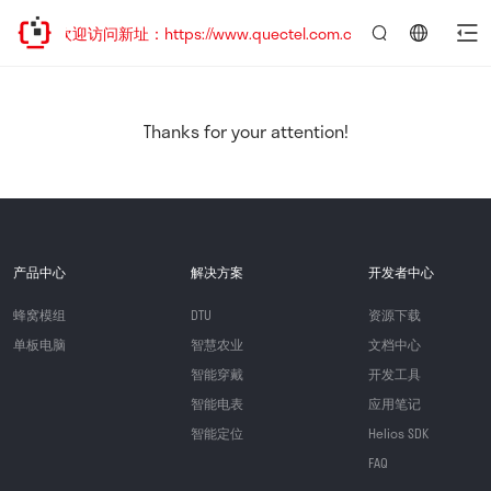
移，欢迎访问新址：https://www.quectel.com.cn
言：
简
体
中
Thanks for your attention!
文
产品中心
解决方案
开发者中心
蜂窝模组
DTU
资源下载
单板电脑
智慧农业
文档中心
智能穿戴
开发工具
智能电表
应用笔记
智能定位
Helios SDK
FAQ