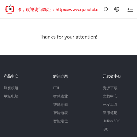
址已迁移，欢迎访问新址：https://www.quectel.com.cn
言：
简
体
中
Thanks for your attention!
文
产品中心
解决方案
开发者中心
蜂窝模组
DTU
资源下载
单板电脑
智慧农业
文档中心
智能穿戴
开发工具
智能电表
应用笔记
智能定位
Helios SDK
FAQ