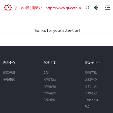
址已迁移，欢迎访问新址：https://www.quectel.com.cn
言：
简
体
中
Thanks for your attention!
文
产品中心
解决方案
开发者中心
蜂窝模组
DTU
资源下载
单板电脑
智慧农业
文档中心
智能穿戴
开发工具
智能电表
应用笔记
智能定位
Helios SDK
FAQ