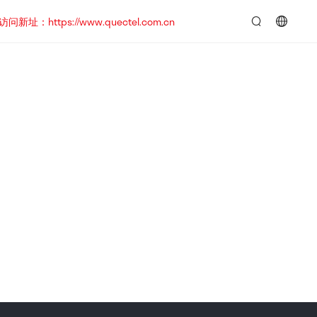
https://www.quectel.com.cn
言：
简
体
中
文