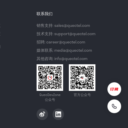
联系我们
议
销售支持: sales@quectel.com
策
技术支持: support@quectel.com
招聘: career@quectel.com
们
媒体联系: media@quectel.com
其他咨询: info@quectel.com
QuecDevZone
官方公众号
公众号