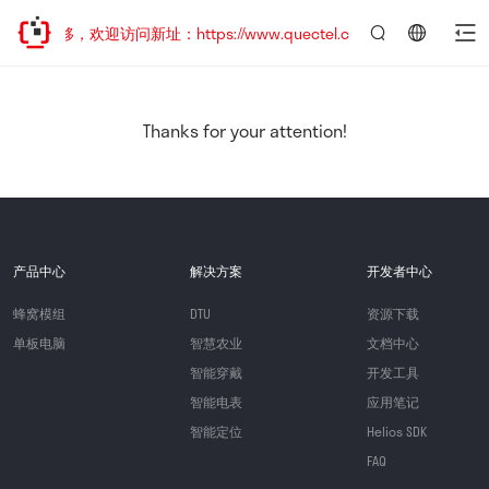
址已迁移，欢迎访问新址：https://www.quectel.com.cn
言：
简
体
中
Thanks for your attention!
文
产品中心
解决方案
开发者中心
蜂窝模组
DTU
资源下载
单板电脑
智慧农业
文档中心
智能穿戴
开发工具
智能电表
应用笔记
智能定位
Helios SDK
FAQ