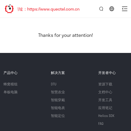
新址：https://www.quectel.com.cn
言：
简
体
中
Thanks for your attention!
文
产品中心
解决方案
开发者中心
蜂窝模组
DTU
资源下载
单板电脑
智慧农业
文档中心
智能穿戴
开发工具
智能电表
应用笔记
智能定位
Helios SDK
FAQ