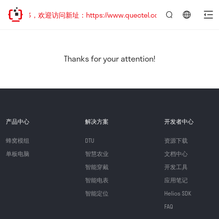
址已迁移，欢迎访问新址：https://www.quectel.com.cn
言：
简
体
中
Thanks for your attention!
文
产品中心
解决方案
开发者中心
蜂窝模组
DTU
资源下载
单板电脑
智慧农业
文档中心
智能穿戴
开发工具
智能电表
应用笔记
智能定位
Helios SDK
FAQ