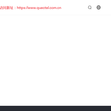
https://www.quectel.com.cn
言：
简
体
中
文