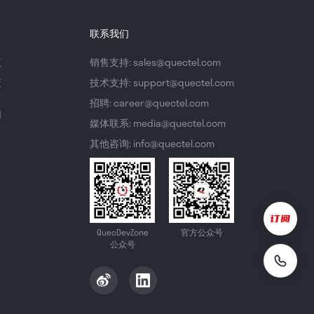
联系我们
议
销售支持: sales@quectel.com
策
技术支持: support@quectel.com
招聘: career@quectel.com
们
媒体联系: media@quectel.com
其他咨询: info@quectel.com
QuecDevZone
官方公众号
公众号