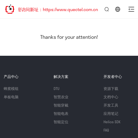
，欢迎访问新址：https://www.quectel.com.cn
言：
简
体
中
Thanks for your attention!
文
产品中心
解决方案
开发者中心
蜂窝模组
DTU
资源下载
单板电脑
智慧农业
文档中心
智能穿戴
开发工具
智能电表
应用笔记
智能定位
Helios SDK
FAQ