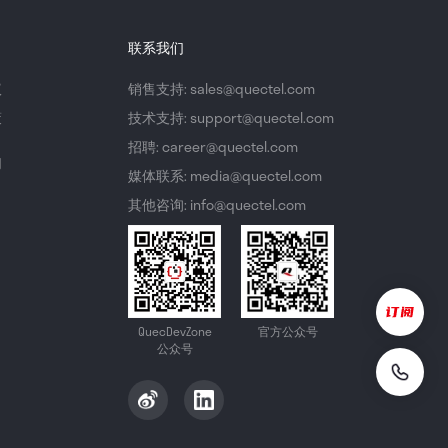
联系我们
议
销售支持: sales@quectel.com
策
技术支持: support@quectel.com
招聘: career@quectel.com
们
媒体联系: media@quectel.com
其他咨询: info@quectel.com
QuecDevZone
官方公众号
公众号