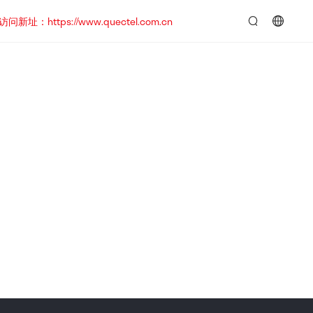
https://www.quectel.com.cn
言：
简
体
中
文