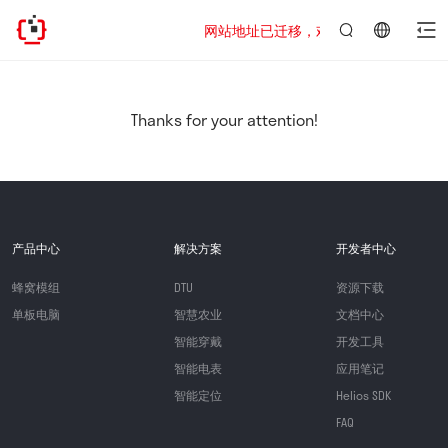
网站地址已迁移，欢迎访问新址：https://www
言：
简
体
中
Thanks for your attention!
文
产品中心
解决方案
开发者中心
蜂窝模组
DTU
资源下载
单板电脑
智慧农业
文档中心
智能穿戴
开发工具
智能电表
应用笔记
智能定位
Helios SDK
FAQ