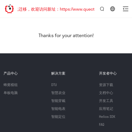
站地址已迁移，欢迎访问新址：https://www.quectel.com.cn
言：
简
体
中
Thanks for your attention!
文
产品中心
解决方案
开发者中心
蜂窝模组
DTU
资源下载
单板电脑
智慧农业
文档中心
智能穿戴
开发工具
智能电表
应用笔记
智能定位
Helios SDK
FAQ