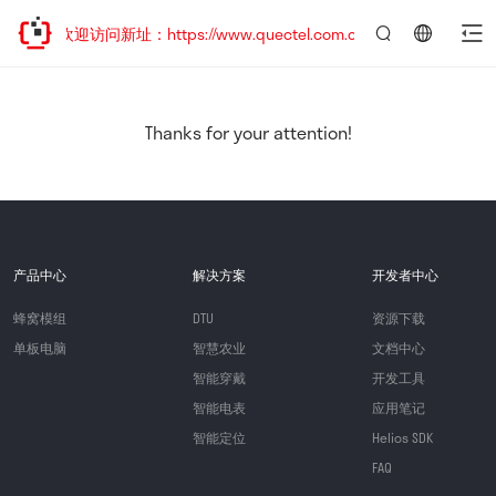
移，欢迎访问新址：https://www.quectel.com.cn
言：
简
体
中
Thanks for your attention!
文
产品中心
解决方案
开发者中心
蜂窝模组
DTU
资源下载
单板电脑
智慧农业
文档中心
智能穿戴
开发工具
智能电表
应用笔记
智能定位
Helios SDK
FAQ