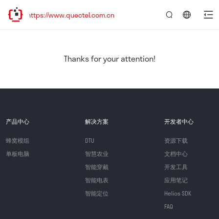
ttps://www.quectel.com.cn
言：
简
体
中
Thanks for your attention!
文
产品中心
解决方案
开发者中心
蜂窝模组
DTU
资源下载
单板电脑
智慧农业
文档中心
智能穿戴
开发工具
智能电表
应用笔记
智能定位
Helios SDK
FAQ