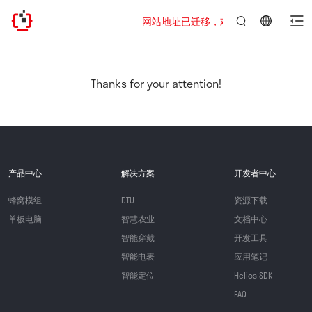
网站地址已迁移，欢迎访问新址：https://www
言：
简
体
中
Thanks for your attention!
文
产品中心
解决方案
开发者中心
蜂窝模组
DTU
资源下载
单板电脑
智慧农业
文档中心
智能穿戴
开发工具
智能电表
应用笔记
智能定位
Helios SDK
FAQ