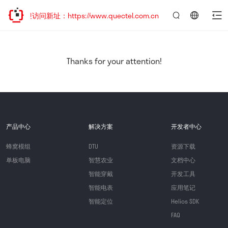
欢迎访问新址：https://www.quectel.com.cn
言：
简
体
中
Thanks for your attention!
文
产品中心
解决方案
开发者中心
蜂窝模组
DTU
资源下载
单板电脑
智慧农业
文档中心
智能穿戴
开发工具
智能电表
应用笔记
智能定位
Helios SDK
FAQ