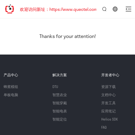
迁移，欢迎访问新址：https://www.quectel.com.cn
言：
简
体
中
Thanks for your attention!
文
产品中心
解决方案
开发者中心
蜂窝模组
DTU
资源下载
单板电脑
智慧农业
文档中心
智能穿戴
开发工具
智能电表
应用笔记
智能定位
Helios SDK
FAQ