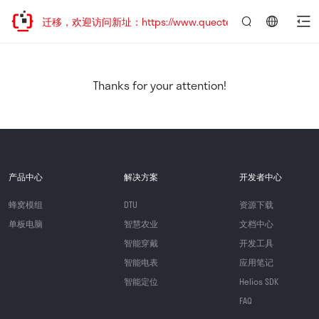
站地址已迁移，欢迎访问新址：https://www.quectel.com.cn
言：
简
体
中
Thanks for your attention!
文
产品中心
解决方案
开发者中心
蜂窝模组
DTU
资源下载
单板电脑
智慧农业
文档中心
智能穿戴
开发工具
智能电表
应用笔记
智能定位
Helios SDK
FAQ