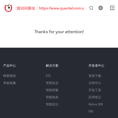
移，欢迎访问新址：https://www.quectel.com.cn
言：
简
体
中
Thanks for your attention!
文
产品中心
解决方案
开发者中心
蜂窝模组
DTU
资源下载
单板电脑
智慧农业
文档中心
智能穿戴
开发工具
智能电表
应用笔记
智能定位
Helios SDK
FAQ