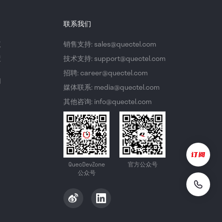
联系我们
议
销售支持: sales@quectel.com
策
技术支持: support@quectel.com
招聘: career@quectel.com
们
媒体联系: media@quectel.com
其他咨询: info@quectel.com
QuecDevZone
官方公众号
公众号