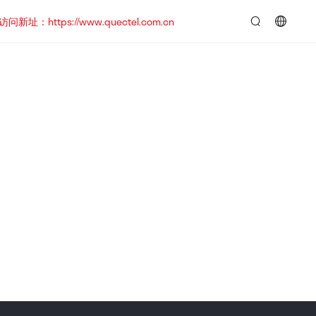
https://www.quectel.com.cn
言：
简
体
中
文