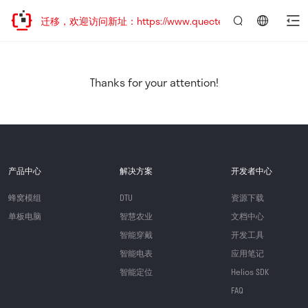
站地址已迁移，欢迎访问新址：https://www.quectel.com.cn
言：
简
体
中
Thanks for your attention!
文
产品中心
解决方案
开发者中心
蜂窝模组
DTU
资源下载
单板电脑
智慧农业
文档中心
智能穿戴
开发工具
智能电表
应用笔记
智能定位
Helios SDK
FAQ