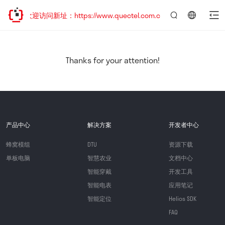
移，欢迎访问新址：https://www.quectel.com.cn
言：
简
体
中
Thanks for your attention!
文
产品中心
解决方案
开发者中心
蜂窝模组
DTU
资源下载
单板电脑
智慧农业
文档中心
智能穿戴
开发工具
智能电表
应用笔记
智能定位
Helios SDK
FAQ