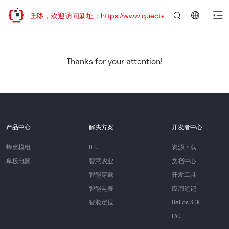
站地址已迁移，欢迎访问新址：https://www.quectel.com.cn
言：
简
体
中
Thanks for your attention!
文
产品中心
解决方案
开发者中心
蜂窝模组
DTU
资源下载
单板电脑
智慧农业
文档中心
智能穿戴
开发工具
智能电表
应用笔记
智能定位
Helios SDK
FAQ