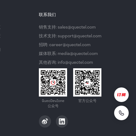
联系我们
议
销售支持: sales@quectel.com
策
技术支持: support@quectel.com
招聘: career@quectel.com
们
媒体联系: media@quectel.com
其他咨询: info@quectel.com
QuecDevZone
官方公众号
公众号