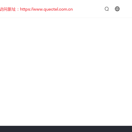
https://www.quectel.com.cn
言：
简
体
中
文