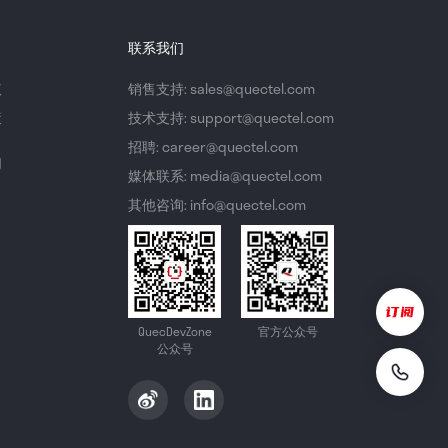
联系我们
议
销售支持: sales@quectel.com
策
技术支持: support@quectel.com
招聘: career@quectel.com
们
媒体联系: media@quectel.com
其他咨询: info@quectel.com
QuecDevZone
官方公众号
公众号