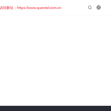
https://www.quectel.com.cn
言：
简
体
中
文