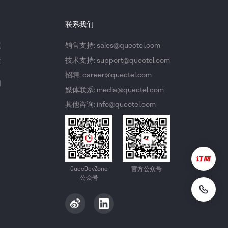
联系我们
议
销售支持: sales@quectel.com
策
技术支持: support@quectel.com
招聘: career@quectel.com
们
媒体联系: media@quectel.com
其他咨询: info@quectel.com
QuecDevZone
官方公众号
公众号