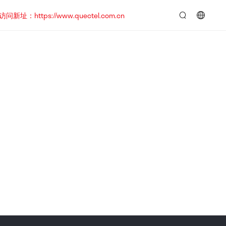
https://www.quectel.com.cn
言：
简
体
中
文