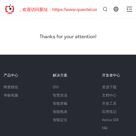
已迁移，欢迎访问新址：https://www.quectel.com.cn
言：
简
体
中
Thanks for your attention!
文
产品中心
解决方案
开发者中心
蜂窝模组
DTU
资源下载
单板电脑
智慧农业
文档中心
智能穿戴
开发工具
智能电表
应用笔记
智能定位
Helios SDK
FAQ