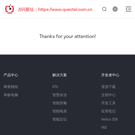
迎访问新址：https://www.quectel.com.cn
言：
简
体
中
Thanks for your attention!
文
产品中心
解决方案
开发者中心
蜂窝模组
DTU
资源下载
单板电脑
智慧农业
文档中心
智能穿戴
开发工具
智能电表
应用笔记
智能定位
Helios SDK
FAQ